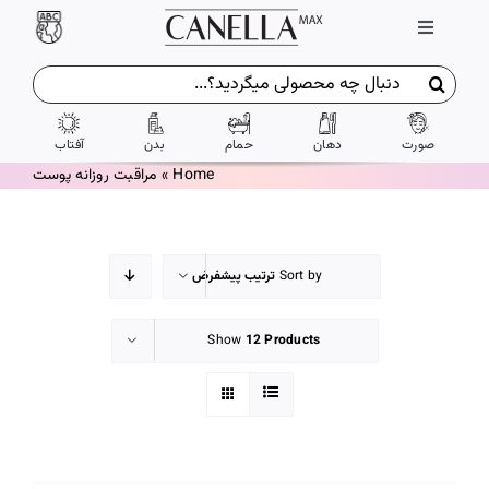
Ski
Toggle
t
Navigation
conten
جستجو
ورود / ثبت نام
برای:
صورت
دهان
حمام
بدن
آفتاب
تماس با ما
Home
»
مراقبت روزانه پوست
درباره ما
Sort by
ترتیب پیشفرض
شرایط و ضوابط
Show
12 Products