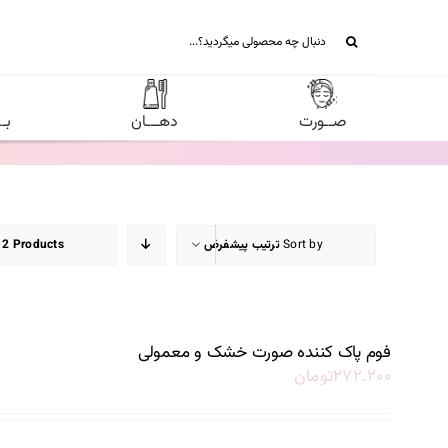
Ski
جستجو
t
برای:
conten
صــورت
دهـــان
بـ
Sort by
ترتیب پیشفرض
12 Products
فوم پاک کننده صورت خشک و معمولی
۲۷۲.۲۰۰
تومان