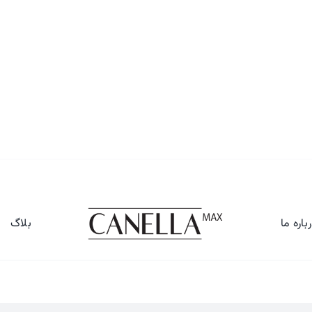
باره ما
بلاگ