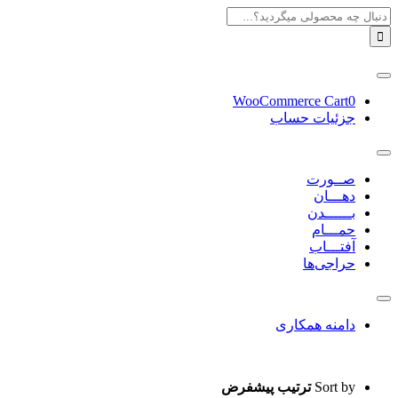
Skip
جستجو
to
برای:
content
Toggle
Navigation
WooCommerce Cart
0
جزئیات حساب
Toggle
Navigation
صــورت
دهـــان
بــــــدن
حمـــام
آفتـــاب
حراجی‌ها
Toggle
Navigation
دامنه همکاری
Sort by
ترتیب پیشفرض