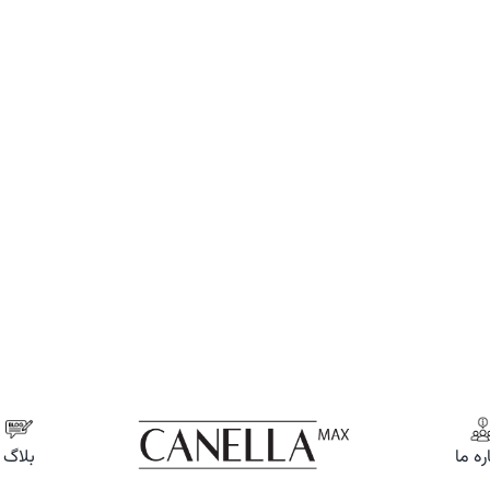
ره ما
بلاگ