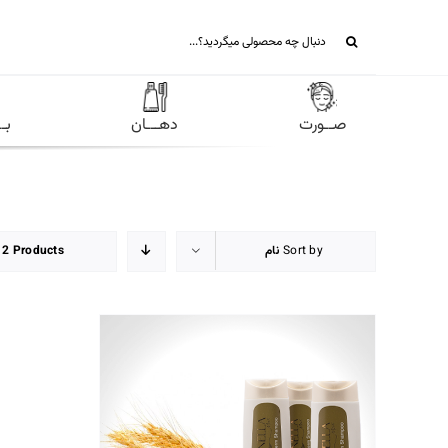
Ski
جستجو
t
برای:
conten
صــورت
دهـــان
بـ
Sort by
نام
12 Products