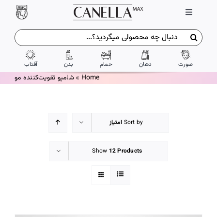
Ski
Toggle
t
Navigation
conten
جستجو
ورود / ثبت نام
برای:
صورت
دهان
حمام
بدن
آفتاب
تماس با ما
Home
»
شامپو تقویت‌کننده مو
درباره ما
Sort by
امتیاز
شرایط و ضوابط
Show
12 Products