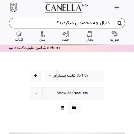
Ski
Toggle
t
Navigation
conten
جستجو
ورود / ثبت نام
برای:
صورت
دهان
حمام
بدن
آفتاب
تماس با ما
Home
»
شامپو تقویت‌کننده مو
درباره ما
Sort by
ترتیب پیشفرض
شرایط و ضوابط
Show
36 Products