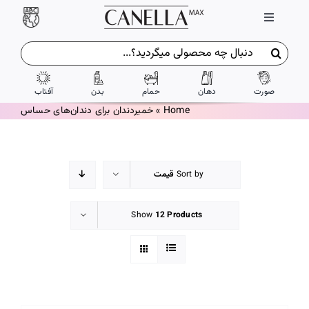
Ski
Toggle
t
Navigation
conten
جستجو
ورود / ثبت نام
برای:
صورت
دهان
حمام
بدن
آفتاب
تماس با ما
Home
»
خمیردندان برای دندان‌های حساس
درباره ما
Sort by
قیمت
شرایط و ضوابط
Show
12 Products