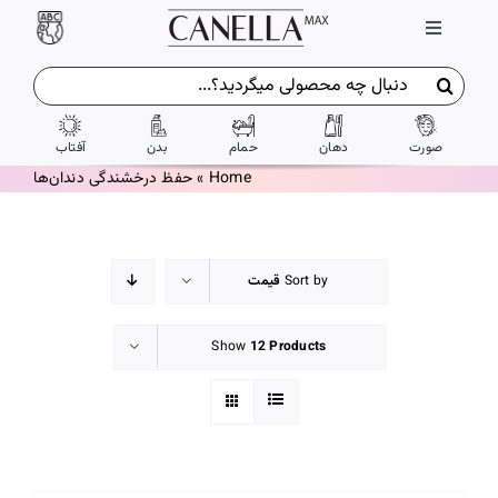
Ski
Toggle
t
Navigation
conten
جستجو
ورود / ثبت نام
برای:
صورت
دهان
حمام
بدن
آفتاب
تماس با ما
Home
»
حفظ درخشندگی دندان‌ها
درباره ما
Sort by
قیمت
شرایط و ضوابط
Show
12 Products