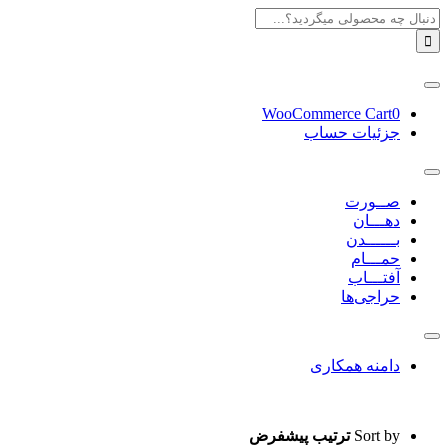
Skip
جستجو
to
برای:
content
Toggle
Navigation
WooCommerce Cart
0
جزئیات حساب
Toggle
Navigation
صــورت
دهـــان
بــــــدن
حمـــام
آفتـــاب
حراجی‌ها
Toggle
Navigation
دامنه همکاری
Sort by
ترتیب پیشفرض