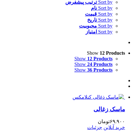
Sort by
ترتیب پیشفرض
Sort by
نام
Sort by
قیمت
Sort by
تاریخ
Sort by
محبوبیت
Sort by
امتیاز
Show
12 Products
Show
12 Products
Show
24 Products
Show
36 Products
ماسک زغالی
۶۹.۹۰۰
تومان
خرید آنلاین
جزئیات