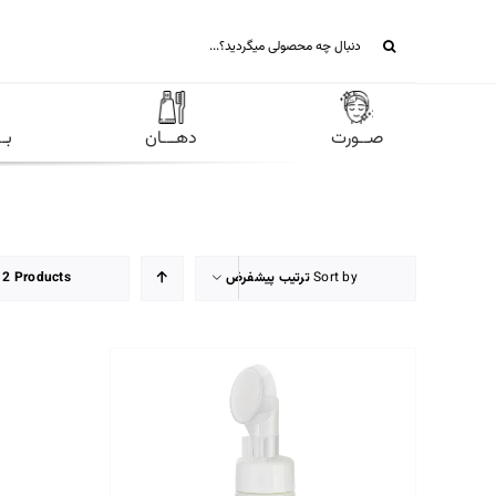
Ski
جستجو
t
برای:
conten
صــورت
دهـــان
بـ
Sort by
ترتیب پیشفرض
12 Products