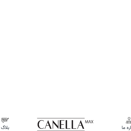
ره ما
بلاگ