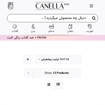
Ski
Toggle
t
Navigation
conten
جستجو
ورود / ثبت نام
برای:
صورت
دهان
حمام
بدن
آفتاب
تماس با ما
Home
»
ضد آفتاب رنگی لایت
درباره ما
Sort by
ترتیب پیشفرض
شرایط و ضوابط
Show
12 Products