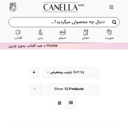
Ski
Toggle
t
Navigation
conten
جستجو
ورود / ثبت نام
برای:
صورت
دهان
حمام
بدن
آفتاب
تماس با ما
Home
»
ضد آفتاب بدون چربی
درباره ما
Sort by
ترتیب پیشفرض
شرایط و ضوابط
Show
12 Products