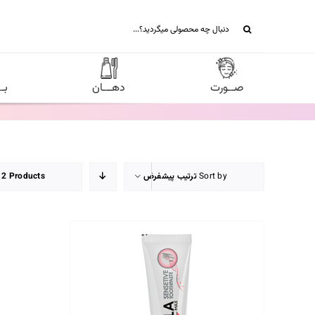
Ski
جستجو
t
برای:
conten
صــورت
دهـــان
بـ
Sort by
ترتیب پیشفرض
12 Products